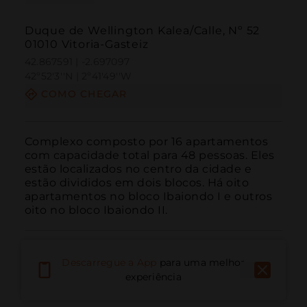
Duque de Wellington Kalea/Calle, Nº 52
01010 Vitoria-Gasteiz
42.867591 | -2.697097
42º52'3''N | 2º41'49''W
COMO CHEGAR
Complexo composto por 16 apartamentos 
com capacidade total para 48 pessoas. Eles 
estão localizados no centro da cidade e 
estão divididos em dois blocos. Há oito 
apartamentos no bloco Ibaiondo I e outros 
oito no bloco Ibaiondo II.
Descarregue a App
para uma melhor
experiência
Ligar
E-mail
Site