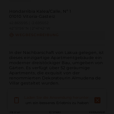
Hondarribia Kalea/Calle, Nº 1
01010 Vitoria-Gasteiz
42.865595 | -2.695052
42º51'56''N | 2º41'42''W
WEGBESCHREIBUNG
In der Nachbarschaft von Lakua gelegen, ist 
dieses einzigartige Apartmentgebäude ein 
moderner dreistöckiger Bau, umgeben von 
Gärten. Es verfügt über 52 geräumige 
Apartments, die exquisit von der 
renommierten Dekorateurin Almudena de 
Villar gestaltet wurden.
Laden Sie die Anwendung herunter,
um ein besseres Erlebnis zu haben
Anruf
E-Mail
Website