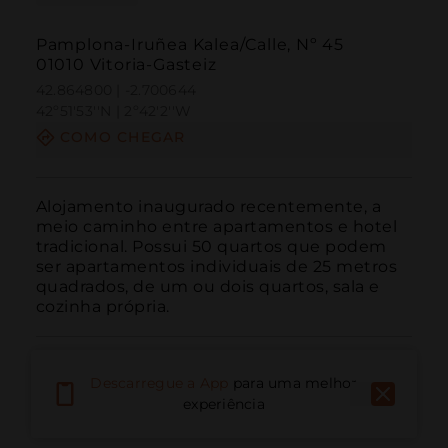
Pamplona-Iruñea Kalea/Calle, Nº 45
01010 Vitoria-Gasteiz
42.864800 | -2.700644
42º51'53''N | 2º42'2''W
COMO CHEGAR
Alojamento inaugurado recentemente, a 
meio caminho entre apartamentos e hotel 
tradicional. Possui 50 quartos que podem 
ser apartamentos individuais de 25 metros 
quadrados, de um ou dois quartos, sala e 
cozinha própria.
Descarregue a App
para uma melhor
experiência
Ligar
E-mail
Site