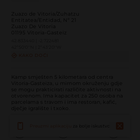
Zuazo de Vitoria/Zuhatzu
Entitatea/Entidad, Nº 21
Zuazo De Vitoria
01195 Vitoria-Gasteiz
42.833440 | -2.722481
42º50'0''N | 2º43'20''W
KAKO DOĆI
Kamp smješten 5 kilometara od centra 
Vitoria-Gasteiza, u mirnom okruženju gdje 
se mogu prakticirati različite aktivnosti na 
otvorenom. Ima kapacitet za 250 osoba na 
parcelama s travom i ima restoran, kafić, 
dječje igralište i txoko.
Preuzmi aplikaciju
za bolje iskustvo