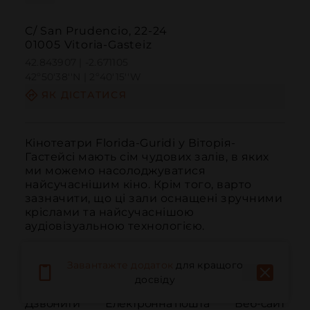
C/ San Prudencio, 22-24
01005 Vitoria-Gasteiz
42.843907 | -2.671105
42º50'38''N | 2º40'15''W
ЯК ДІСТАТИСЯ
Кінотеатри Florida-Guridi у Віторія-
Гастейсі мають сім чудових залів, в яких 
ми можемо насолоджуватися 
найсучаснішим кіно. Крім того, варто 
зазначити, що ці зали оснащені зручними 
кріслами та найсучаснішою 
аудіовізуальною технологією.
Завантажте додаток
для кращого
досвіду
Дзвонити
Електронна пошта
Веб-сайт