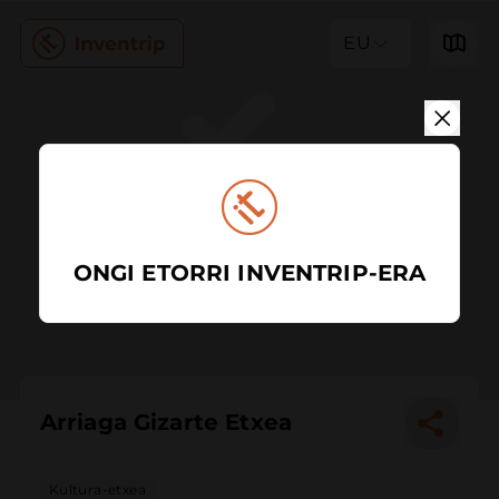
EU
ONGI ETORRI INVENTRIP-ERA
Arriaga Gizarte Etxea
Kultura-etxea