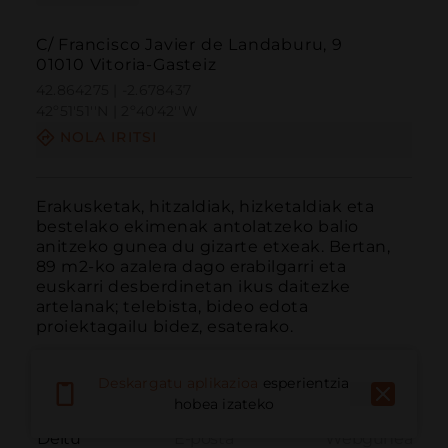
C/ Francisco Javier de Landaburu, 9
01010 Vitoria-Gasteiz
42.864275 | -2.678437
42º51'51''N | 2º40'42''W
NOLA IRITSI
Erakusketak, hitzaldiak, hizketaldiak eta 
bestelako ekimenak antolatzeko balio 
anitzeko gunea du gizarte etxeak. Bertan, 
89 m2-ko azalera dago erabilgarri eta 
euskarri desberdinetan ikus daitezke 
artelanak; telebista, bideo edota 
proiektagailu bidez, esaterako.
Deskargatu aplikazioa
esperientzia
hobea izateko
Deitu
E-posta
Webgunea