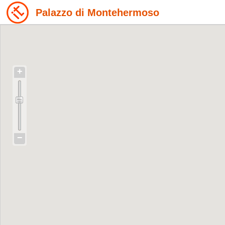
Palazzo di Montehermoso
+
−