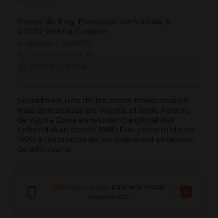
Paseo de Fray Francisco de Vitoria, 5
01007 Vitoria-Gasteiz
42.839569 | -2.683753
42º50'22''N | 2º41'1''W
CÓMO LLEGAR
Situado en una de las zonas residenciales 
más destacadas de Vitoria, el bello Palacio 
de Ajuria Enea es residencia oficial del 
Lehendakari desde 1980.Fue construido en 
1920 a instancias de un industrial vitoriano, 
Serafín Ajuria.
Descarga la app
para una mejor
experiencia
Llamar
Email
Sitio Web