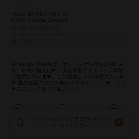
Plaza del Machete, s/n
01001 Vitoria-Gasteiz
42.847400 | -2.672393
42º50'50''N | 2º40'20''W
行き方
Villasuso Palaceは、サン・ミゲル教会の隣にあ
り、市内の歴史地区にある有名なマチェーテ広場
に位置しています。この建物は1539年頃にカルロ
ス1世の宮廷で大使を務めたマルティン・デ・サリ
ナスによって命じられました。
より良い体験のために
アプリをダウンロ
呼ぶ
電子メール
ウェブサイト
ードしてください