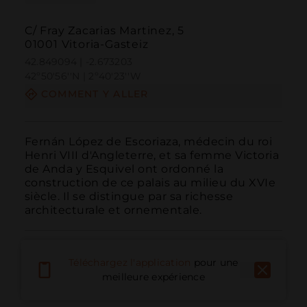
C/ Fray Zacarias Martinez, 5
01001 Vitoria-Gasteiz
42.849094 | -2.673203
42º50'56''N | 2º40'23''W
COMMENT Y ALLER
Fernán López de Escoriaza, médecin du roi 
Henri VIII d'Angleterre, et sa femme Victoria 
de Anda y Esquivel ont ordonné la 
construction de ce palais au milieu du XVIe 
siècle. Il se distingue par sa richesse 
architecturale et ornementale.
Téléchargez l'application
pour une
meilleure expérience
Appeler
E-mail
Site Web