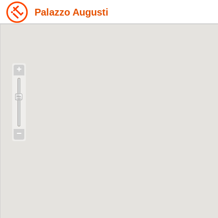
Palazzo Augusti
+
−