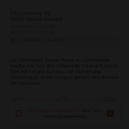
C/Cuchillería, 95
01001 Vitoria-Gasteiz
42.850488 | -2.672283
42º51'1''N | 2º40'20''W
COMMENT Y ALLER
La Cathédrale Santa María, ou Cathédrale 
Vieille, est l'un des trésors de Vitoria-Gasteiz. 
Elle est située au cœur de l'Almendra 
Medieval et attire chaque année des milliers 
de touristes.
Téléchargez l'application
pour une
Appeler
E-mail
Site Web
meilleure expérience