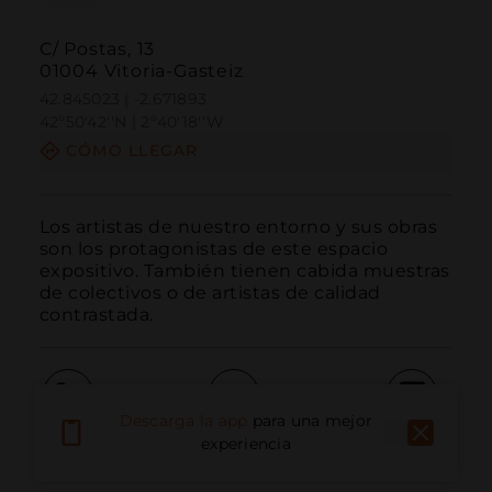
C/ Postas, 13
01004 Vitoria-Gasteiz
42.845023 | -2.671893
42º50'42''N | 2º40'18''W
CÓMO LLEGAR
Los artistas de nuestro entorno y sus obras 
son los protagonistas de este espacio 
expositivo. También tienen cabida muestras 
de colectivos o de artistas de calidad 
contrastada.
Descarga la app
para una mejor
Llamar
Email
Sitio Web
experiencia