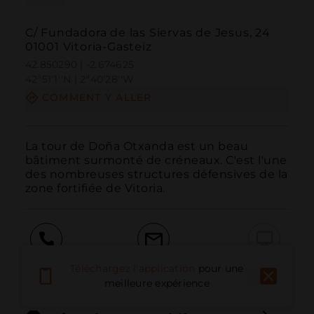
C/ Fundadora de las Siervas de Jesus, 24
01001 Vitoria-Gasteiz
42.850290 | -2.674625
42º51'1''N | 2º40'28''W
COMMENT Y ALLER
La tour de Doña Otxanda est un beau 
bâtiment surmonté de créneaux. C'est l'une 
des nombreuses structures défensives de la 
zone fortifiée de Vitoria.
Appeler
E-mail
Site Web
Téléchargez l'application
pour une
meilleure expérience