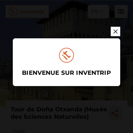
FR
BIENVENUE SUR INVENTRIP
Tour de Doña Otxanda (Musée
des Sciences Naturelles)
Musée