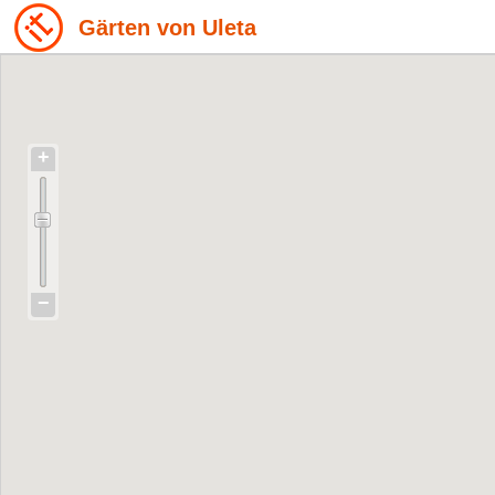
Gärten von Uleta
+
−