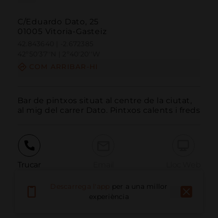
C/Eduardo Dato, 25
01005 Vitoria-Gasteiz
42.843640 | -2.672385
42º50'37''N | 2º40'20''W
COM ARRIBAR-HI
Bar de pintxos situat al centre de la ciutat, 
al mig del carrer Dato. Pintxos calents i freds
Trucar
Email
Lloc Web
Descarrega l'app
per a una millor
experiència
Informar problema