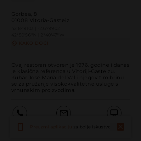
Gorbea, 8
01008 Vitoria-Gasteiz
42.849103 | -2.679902
42º50'56''N | 2º40'47''W
KAKO DOĆI
Ovaj restoran otvoren je 1976. godine i danas 
je klasična referenca u Vitoriji-Gasteizu. 
Kuhar José María del Val i njegov tim brinu 
se za pružanje visokokvalitetne usluge s 
vrhunskim proizvodima.
Pozvati
Email
Web stranica
Preuzmi aplikaciju
za bolje iskustvo