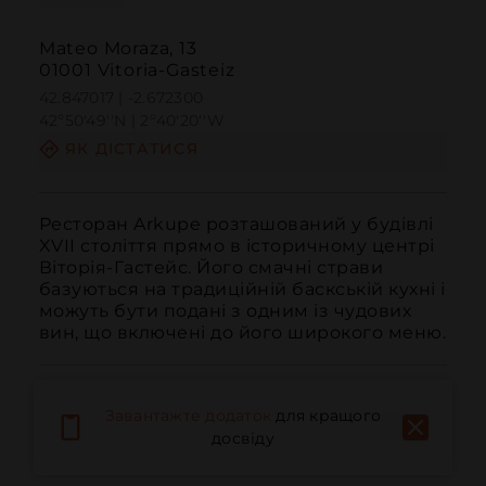
Mateo Moraza, 13
01001 Vitoria-Gasteiz
42.847017 | -2.672300
42º50'49''N | 2º40'20''W
ЯК ДІСТАТИСЯ
Ресторан Arkupe розташований у будівлі 
XVII століття прямо в історичному центрі 
Віторія-Гастейс. Його смачні страви 
базуються на традиційній баскській кухні і 
можуть бути подані з одним із чудових 
вин, що включені до його широкого меню.
Завантажте додаток
для кращого
досвіду
Дзвонити
Електронна пошта
Веб-сайт