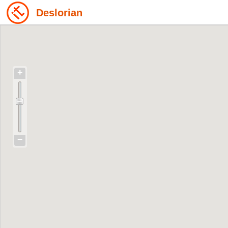
Deslorian
+
−