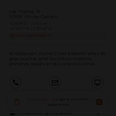
Las Trianas, 15
01006 Vitoria-Gasteiz
42.838161 | -2.662146
42º50'17''N | 2º39'43''W
COM ARRIBAR-HI
Al restaurant Aurora Etxea elaboren plats de 
gran qualitat amb les millors matèries 
primeres, basats en la cuina tradicional.
Trucar
Email
Lloc Web
Descarrega l'app
per a una millor
experiència
Informar problema