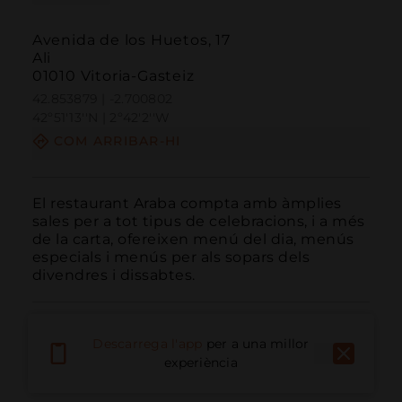
Avenida de los Huetos, 17
Ali
01010 Vitoria-Gasteiz
42.853879 | -2.700802
42º51'13''N | 2º42'2''W
COM ARRIBAR-HI
El restaurant Araba compta amb àmplies 
sales per a tot tipus de celebracions, i a més 
de la carta, ofereixen menú del dia, menús 
especials i menús per als sopars dels 
divendres i dissabtes.
Descarrega l'app
per a una millor
experiència
Trucar
Email
Lloc Web