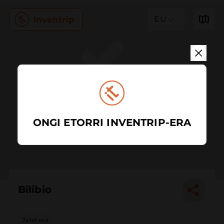
EU
ONGI ETORRI INVENTRIP-ERA
Bilibio
Jatetxea