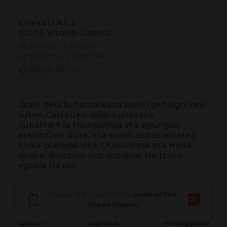
Errekatxiki, 3
01003 Vitoria-Gasteiz
42.847455 | -2.660331
42º50'50''N | 2º39'37''W
NOLA IRITSI
Orain dela bi hamarkada baino gehiago ireki 
zuten Gasteizko Bilibio jatetxea. 
Sukaldaritza tradizionala eta egungoa 
eskaintzen dute, eta euren espezialitatea 
ehiza-platerak dira. Oturuntzak eta mota 
desberdinetako ospakizunak hartzeko 
egokia da oso.
Deskargatu aplikazioa
esperientzia
hobea izateko
Deitu
E-posta
Webgunea