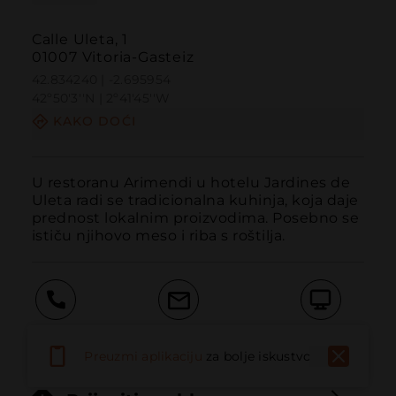
Calle Uleta, 1
01007 Vitoria-Gasteiz
42.834240 | -2.695954
42º50'3''N | 2º41'45''W
KAKO DOĆI
U restoranu Arimendi u hotelu Jardines de 
Uleta radi se tradicionalna kuhinja, koja daje 
prednost lokalnim proizvodima. Posebno se 
ističu njihovo meso i riba s roštilja.
Pozvati
Email
Web stranica
Preuzmi aplikaciju
za bolje iskustvo