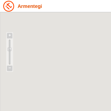
Armentegi
+
−