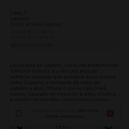
Casa, 1
Lasarte
01015 Vitoria-Gasteiz
42.833508 | -2.687144
42º50'0''N | 2º41'13''W
COMO CHEGAR
Localizada en Lasarte, unha vila pertencente 
a Vitoria-Gasteiz, é unha das poucas 
sidrerías alavesas que produce a súa propia 
sidra. Durante a tempada da sidra, de 
xaneiro a abril, ofrece o menú típico (45 
euros), baseado en chourizo á sidra, chuleta 
e revolto de bacallau, pero tamén posúe 
unha ampl...
LER MÁIS
Descarga a aplicación
para unha
mellor experiencia