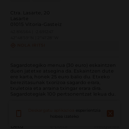
Ctra. Lasarte, 20
Lasarte
01015 Vitoria-Gasteiz
42.816564 | -2.691247
42º48'59''N | 2º41'28''W
NOLA IRITSI
Sagardotegiko menua (30 euro) eskaintzen 
duen jatetxe atsegina da. Eskaintzen dute 
ere karta, honek 25 euro balio du. Etxeko 
berezitasunak txorizoa sagardo erara, 
txuletoia eta arraina txingar erara dira. 
Sagardotegiak 100 pertsonentzat lekua du.
Deskargatu aplikazioa
esperientzia
hobea izateko
Deitu
E-posta
Webgunea