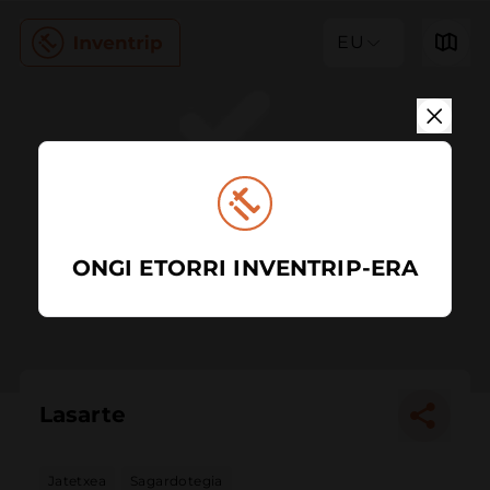
EU
ONGI ETORRI INVENTRIP-ERA
Lasarte
Jatetxea
Sagardotegia