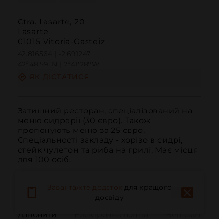
Ctra. Lasarte, 20
Lasarte
01015 Vitoria-Gasteiz
42.816564 | -2.691247
42º48'59''N | 2º41'28''W
ЯК ДІСТАТИСЯ
Затишний ресторан, спеціалізований на 
меню сидрерії (30 євро). Також 
пропонують меню за 25 євро. 
Спеціальності закладу - хорізо в сидрі, 
стейк чулетон та риба на грилі. Має місця 
для 100 осіб.
Завантажте додаток
для кращого
досвіду
Дзвонити
Електронна пошта
Веб-сайт