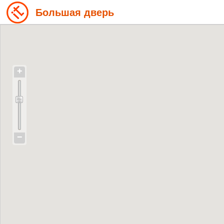
Большая дверь
+
−