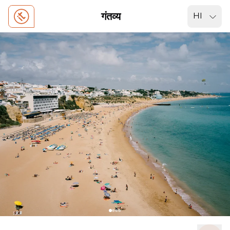
गंतव्य
HI