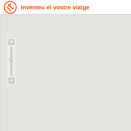
Inventeu el vostre viatge
+
−