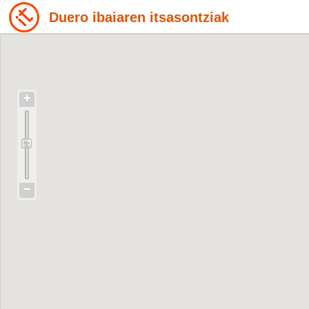
Duero ibaiaren itsasontziak
+
−