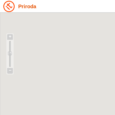
Priroda
+
−