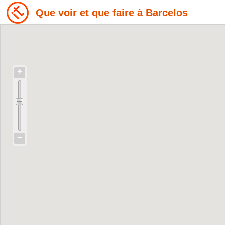
Que voir et que faire à Barcelos
+
−