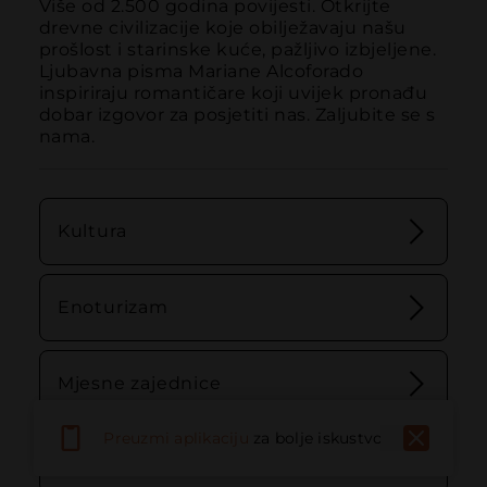
Više od 2.500 godina povijesti. Otkrijte 
drevne civilizacije koje obilježavaju našu 
prošlost i starinske kuće, pažljivo izbjeljene. 
Ljubavna pisma Mariane Alcoforado 
inspiriraju romantičare koji uvijek pronađu 
dobar izgovor za posjetiti nas. Zaljubite se s 
nama.
Kultura
Enoturizam
Mjesne zajednice
Preuzmi aplikaciju
za bolje iskustvo
Spomenici