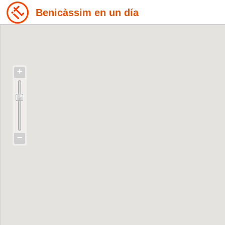
Benicàssim en un día
+
−