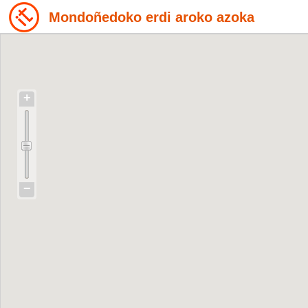
Mondoñedoko erdi aroko azoka
+
−