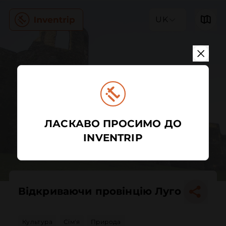
UK
ЛАСКАВО ПРОСИМО ДО
INVENTRIP
Відкриваючи провінцію Луго
Культура
Сім'я
Природа