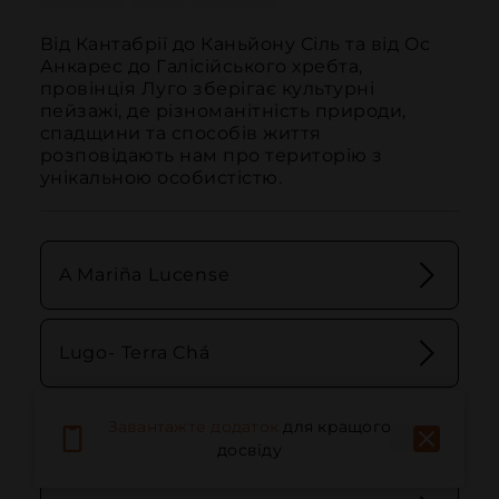
Від Кантабрії до Каньйону Сіль та від Ос 
Анкарес до Галісійського хребта, 
провінція Луго зберігає культурні 
пейзажі, де різноманітність природи, 
спадщини та способів життя 
розповідають нам про територію з 
унікальною особистістю.
A Mariña Lucense
Lugo- Terra Chá
Завантажте додаток
для кращого
Ancares - Courel
досвіду