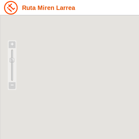
Ruta Miren Larrea
+
−