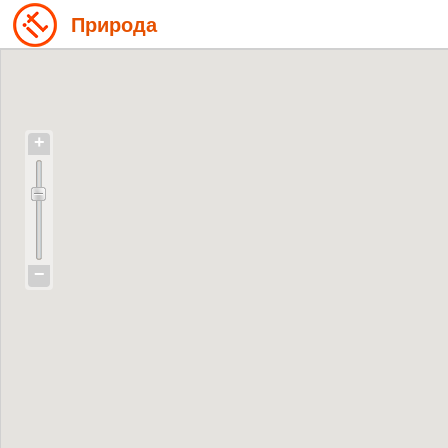
Природа
+
−