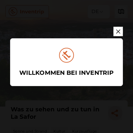
DE
WILLKOMMEN BEI INVENTRIP
Was zu sehen und zu tun in
La Safor
Sonne und Strand
Kultur
Kurzausflüge