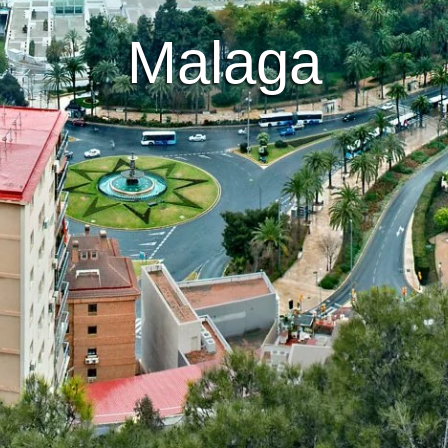
Malaga
Route Guadalhorce 
Itinéraires VTT
Familiale