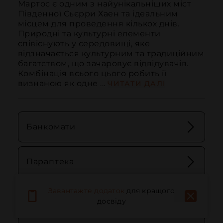
Мартос є одним з найунікальніших міст 
Південної Сьєрри Хаен та ідеальним 
місцем для проведення кількох днів. 
Природні та культурні елементи 
співіснують у середовищі, яке 
відзначається культурним та традиційним 
багатством, що зачаровує відвідувачів. 
Комбінація всього цього робить її 
визнаною як одне ...
ЧИТАТИ ДАЛІ
Банкомати
Параптека
Завантажте додаток
для кращого
Подологічні клініки
досвіду