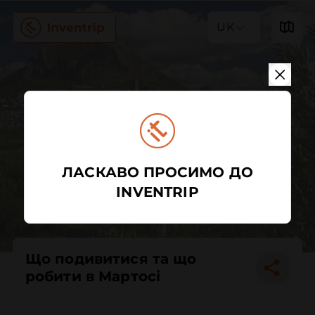
UK
ЛАСКАВО ПРОСИМО ДО
INVENTRIP
Що подивитися та що
робити в Мартосі