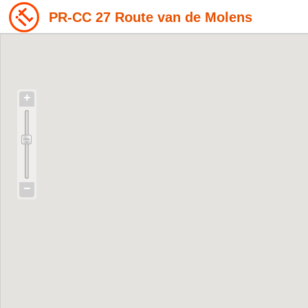
PR-CC 27 Route van de Molens
+
−