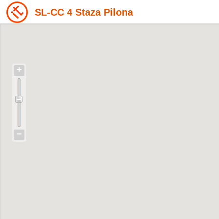
SL-CC 4 Staza Pilona
+
−