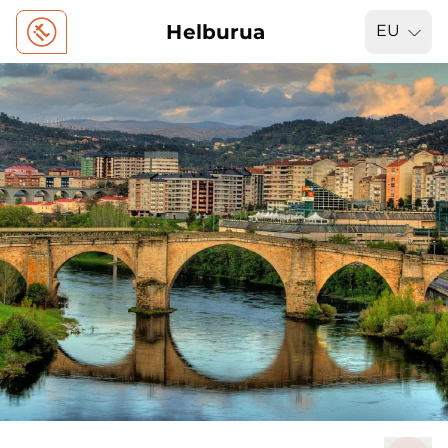
Helburua
EU