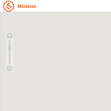
Museus
+
−