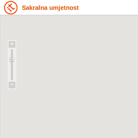
Sakralna umjetnost
+
−