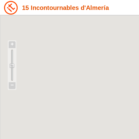
15 Incontournables d'Almería
+
−