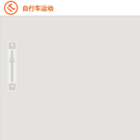
自行车运动
+
−