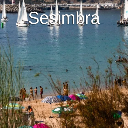
Sesimbra
Ondare
Natur aintzira espazi