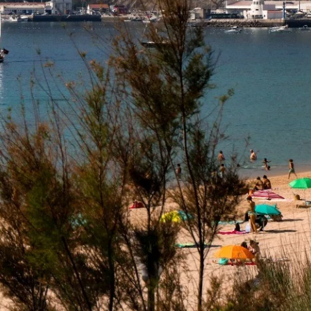
oak
Oinezko ibilbideak